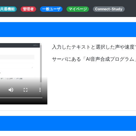
共通機能
管理者
一般ユーザ
マイページ
Connect-Study
入力したテキストと選択した声や速度
サーバにある「AI音声合成プログラ