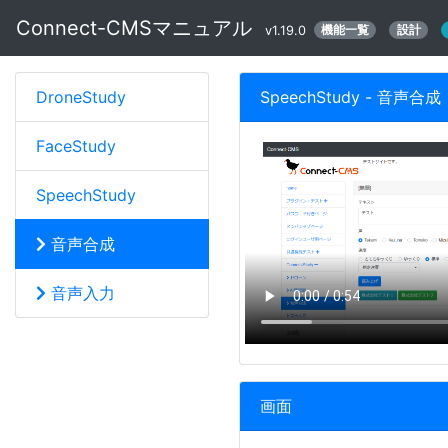
Connect-CMSマニュアル
機能一覧
設計
v1.19.0
DroneStudy
SpeechStudy - 音声合成
FaceStudy
SpeechStudy
音声合成
音声入力
画面